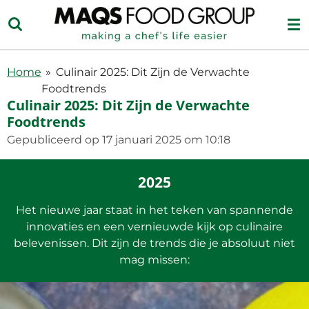
Ga
direct
naar
de
Home
»
Culinair 2025: Dit Zijn de Verwachte
hoofdinhoud
Foodtrends
Culinair 2025: Dit Zijn de Verwachte
Foodtrends
Gepubliceerd op 17 januari 2025 om 10:18
2025
Het nieuwe jaar staat in het teken van spannende
innovaties en een vernieuwde kijk op culinaire
belevenissen. Dit zijn de trends die je absoluut niet
mag missen: