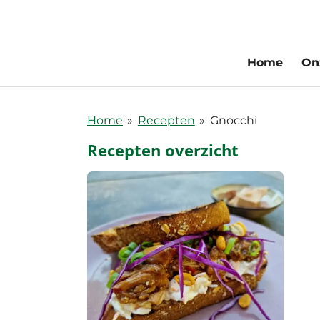
Ga
direct
naar
Home
On
de
hoofdinhoud
Home
»
Recepten
»
Gnocchi
Recepten overzicht