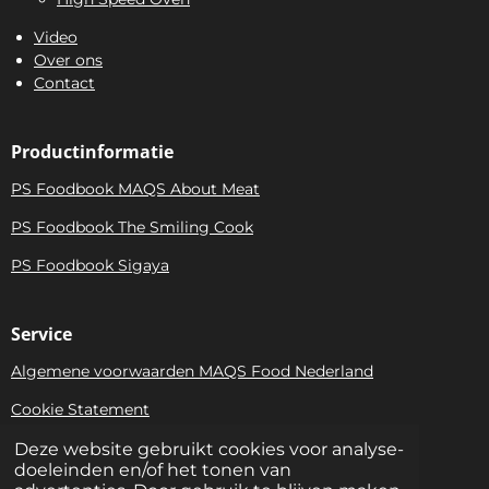
Video
Over ons
Contact
Productinformatie
PS Foodbook MAQS About Meat
PS Foodbook The Smiling Cook
PS Foodbook Sigaya
Service
Algemene voorwaarden MAQS Food Nederland
Cookie Statement
Privacy Statement
Deze website gebruikt cookies voor analyse-
doeleinden en/of het tonen van
Bezoekadres: Niels Bohrweg 161 • 3542 CA Utrecht |