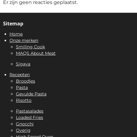
Er zijn geen reacties geplaatst.
Sitemap
Home
Onze merken
Smiling Cook
MAQS About Meat
Sigaya
Recepten
Broodjes
Pasta
Gevulde Pasta
Risotto
Pastasalades
Loaded Fries
Gnocchi
Overig
High Speed Oven