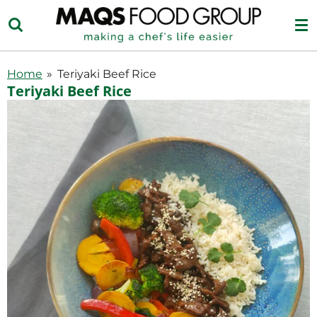
Ga
direct
naar
de
Home
»
Teriyaki Beef Rice
hoofdinhoud
Teriyaki Beef Rice