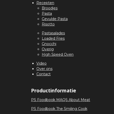
Recepten
Broodjes
Pasta
Gevulde Pasta
Risotto
Pastasalades
Loaded Fries
Gnocchi
Overig
High Speed Oven
Video
Over ons
Contact
Productinformatie
PS Foodbook MAQS About Meat
PS Foodbook The Smiling Cook