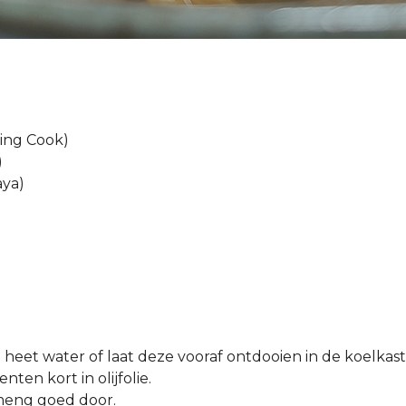
ling Cook)
)
aya)
 heet water of laat deze vooraf ontdooien in de koelkast
ten kort in olijfolie.
meng goed door.