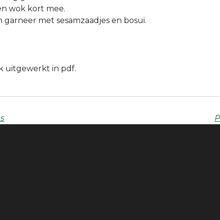
en wok kort mee.
n garneer met sesamzaadjes en bosui.
k uitgewerkt in pdf.
es
P