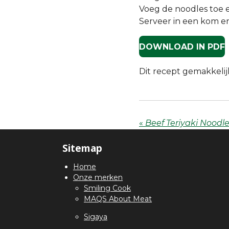
Voeg de noodles toe 
Serveer in een kom e
DOWNLOAD IN PDF
Dit recept gemakkelij
«
Beef Teriyaki Noodl
Sitemap
Home
Onze merken
Smiling Cook
MAQS About Meat
Sigaya