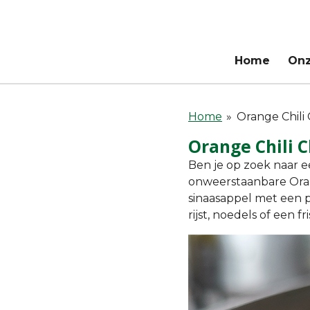
Ga
direct
naar
Home
On
de
hoofdinhoud
Home
»
Orange Chili
Orange Chili 
Ben je op zoek naar e
onweerstaanbare
Ora
sinaasappel met een p
rijst, noedels of een 