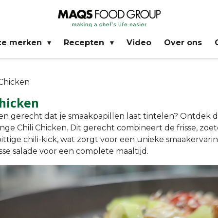
ze merken
Recepten
Video
Over ons
 Chicken
Chicken
en gerecht dat je smaakpapillen laat tintelen? Ontdek 
nge Chili Chicken
. Dit gerecht combineert de frisse, zo
ittige chili-kick, wat zorgt voor een unieke smaakervari
frisse salade voor een complete maaltijd.