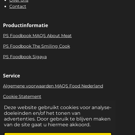
Over ons
Contact
Productinformatie
PS Foodbook MAQS About Meat
PS Foodbook The Smiling Cook
PS Foodbook Sigaya
Service
Algemene voorwaarden MAQS Food Nederland
Cookie Statement
Privacy Statement
Deze website gebruikt cookies voor analyse-
doeleinden en/of het tonen van
Bezoekadres: Niels Bohrweg 161 • 3542 CA Utrecht |
advertenties. Door gebruik te blijven maken
Postadres: Witzand 7 • 1261 BM Blaricum |
van de site gaat u hiermee akkoord.
www.maqsfoodgroup.nl