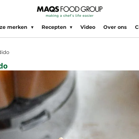
ze merken
Recepten
Video
Over ons
C
dido
do