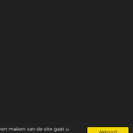
oup.nl
jven maken van de site gaat u
Akkoord