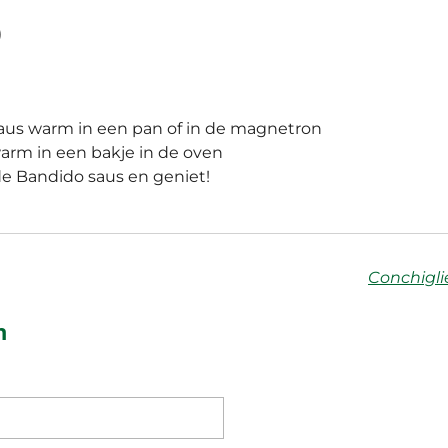
)
us warm in een pan of in de magnetron
arm in een bakje in de oven
de Bandido saus en geniet!
Conchigl
n