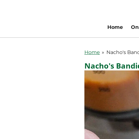
Ga
direct
naar
Home
On
de
hoofdinhoud
Home
»
Nacho's Ban
Nacho's Bandi