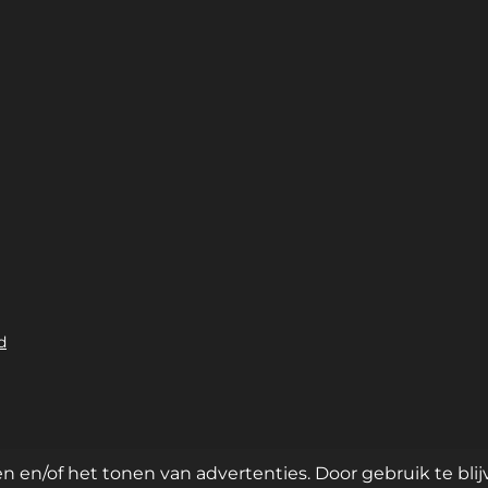
d
cht | Postadres: Witzand 7 • 1261 BM Blaricum |
www.maqsfoodgr
 en/of het tonen van advertenties. Door gebruik te bli