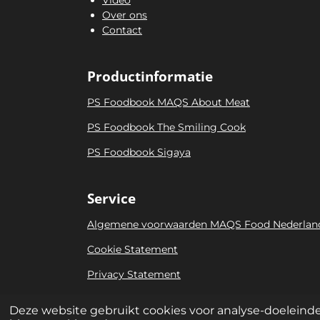
Video
Over ons
Contact
Productinformatie
PS Foodbook MAQS About Meat
PS Foodbook The Smiling Cook
PS Foodbook Sigaya
Service
Algemene voorwaarden MAQS Food Nederlan
Cookie Statement
Privacy Statement
Bezoekadres: Niels Bohrweg 161 • 3542 CA Utre
Deze website gebruikt cookies voor analyse-doeleinden
© 2020 MAQS Food Group