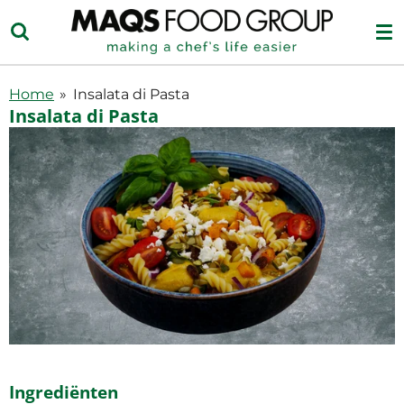
Ga
direct
naar
de
Home
»
Insalata di Pasta
hoofdinhoud
Insalata di Pasta
Ingrediënten