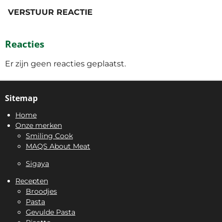
VERSTUUR REACTIE
Reacties
Er zijn geen reacties geplaatst.
Sitemap
Home
Onze merken
Smiling Cook
MAQS About Meat
Sigaya
Recepten
Broodjes
Pasta
Gevulde Pasta