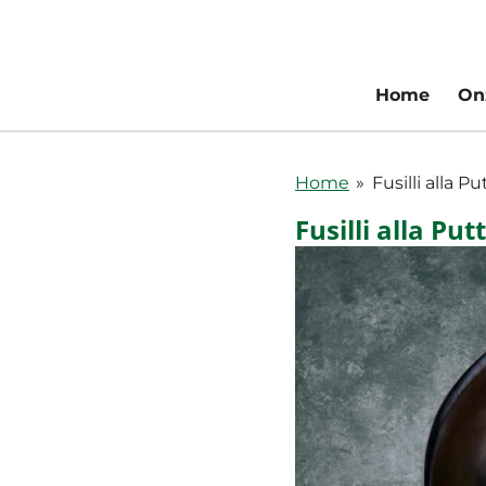
Ga
direct
naar
Home
On
de
hoofdinhoud
Home
»
Fusilli alla P
Fusilli alla Pu