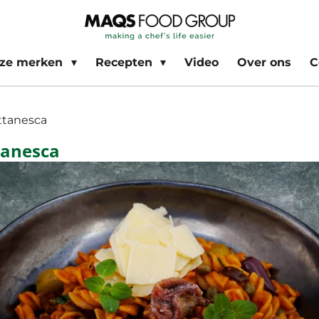
ze merken
Recepten
Video
Over ons
C
uttanesca
ttanesca