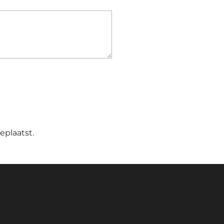
E
eplaatst.