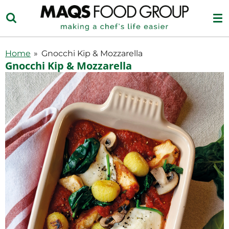
Ga
direct
naar
de
Home
»
Gnocchi Kip & Mozzarella
hoofdinhoud
Gnocchi Kip & Mozzarella