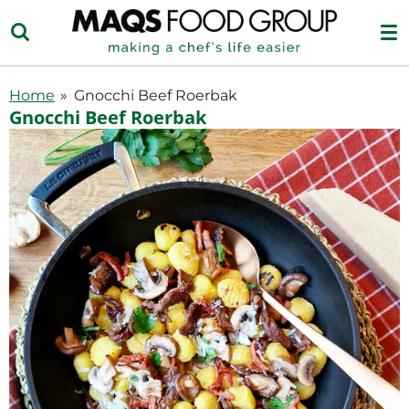
Ga
direct
naar
de
Home
»
Gnocchi Beef Roerbak
hoofdinhoud
Gnocchi Beef Roerbak