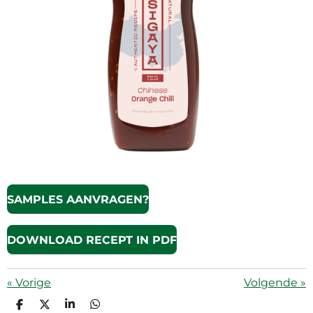
SAMPLES AANVRAGEN?
DOWNLOAD RECEPT IN PDF
«
Vorige
Volgende
»
D
D
S
D