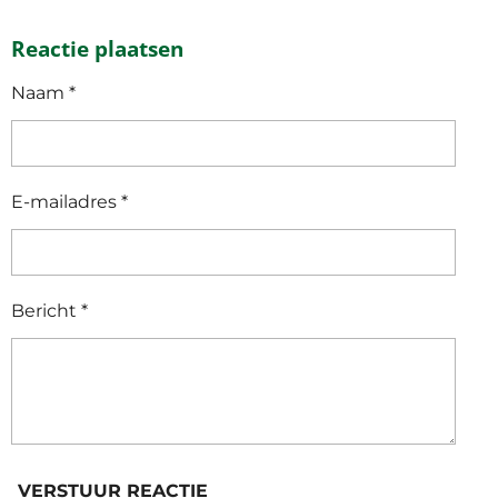
E
E
H
E
L
E
A
L
Reactie plaatsen
E
L
R
E
N
E
N
Naam *
E-mailadres *
Bericht *
VERSTUUR REACTIE