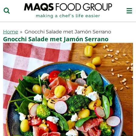
Ga
direct
naar
de
Home
»
Gnocchi Salade met Jamón Serrano
hoofdinhoud
Gnocchi Salade met Jamón Serrano