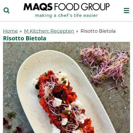
Ga
direct
naar
de
Home
»
M Kitchen: Recepten
»
Risotto Bietola
hoofdinhoud
Risotto Bietola