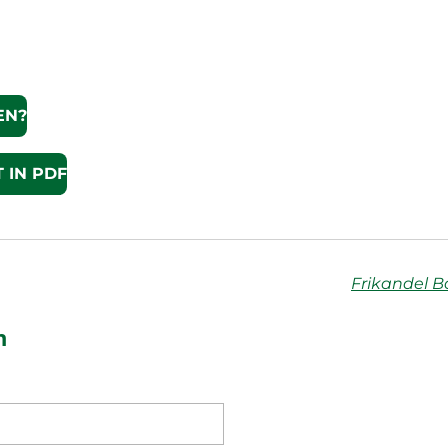
EN?
 IN PDF
Frikandel B
n