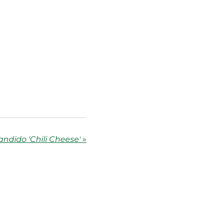
andido 'Chili Cheese'
»