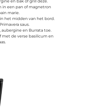
ine en bak of grill deze.
 in een pan of magnetron
bain marie.
 in het midden van het bord.
Primavera saus.
 aubergine en Burrata toe.
f met de verse basilicum en
as.