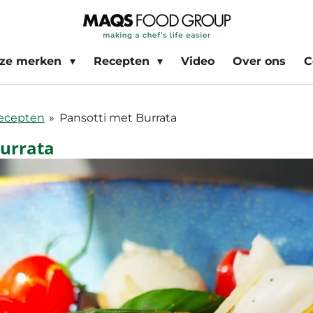
ze merken
Recepten
Video
Over ons
C
Recepten
»
Pansotti met Burrata
Burrata