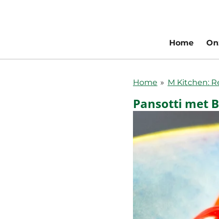
Ga
direct
naar
Home
On
de
hoofdinhoud
Home
»
M Kitchen: 
Pansotti met 