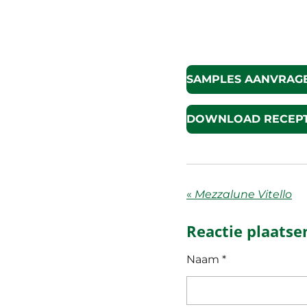
SAMPLES AANVRAG
DOWNLOAD RECEPT
«
Mezzalune Vitello
Reactie plaatse
Naam *