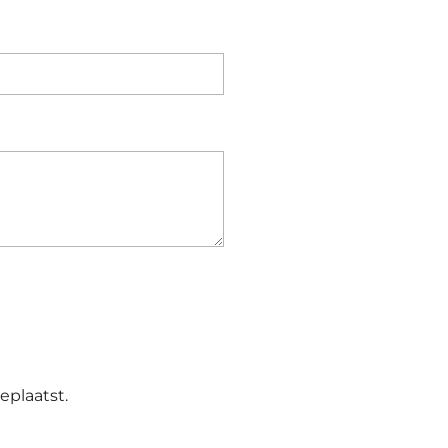
E
eplaatst.