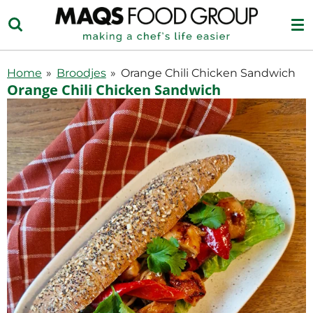
Ga
direct
naar
de
Home
»
Broodjes
»
Orange Chili Chicken Sandwich
hoofdinhoud
Orange Chili Chicken Sandwich