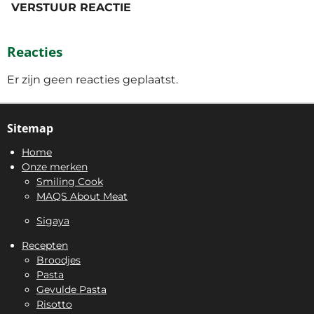
VERSTUUR REACTIE
Reacties
Er zijn geen reacties geplaatst.
Sitemap
Home
Onze merken
Smiling Cook
MAQS About Meat
Sigaya
Recepten
Broodjes
Pasta
Gevulde Pasta
Risotto