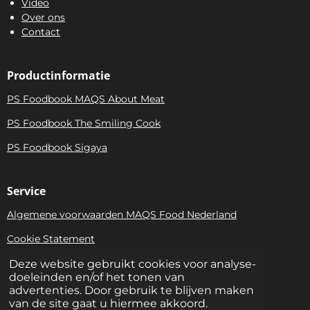
Video
Over ons
Contact
Productinformatie
PS Foodbook MAQS About Meat
PS Foodbook The Smiling Cook
PS Foodbook Sigaya
Service
Algemene voorwaarden MAQS Food Nederland
Cookie Statement
Privacy Statement
Deze website gebruikt cookies voor analyse-
doeleinden en/of het tonen van
Bezoekadres: Niels Bohrweg 161 • 3542 CA Utrecht |
advertenties. Door gebruik te blijven maken
Postadres: Witzand 7 • 1261 BM Blaricum |
van de site gaat u hiermee akkoord.