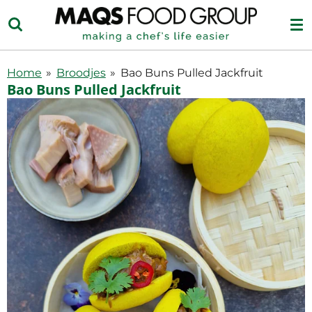
Ga
direct
naar
de
Home
»
Broodjes
»
Bao Buns Pulled Jackfruit
hoofdinhoud
Bao Buns Pulled Jackfruit