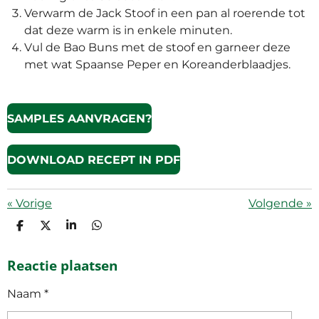
Verwarm de Jack Stoof in een pan al roerende tot
dat deze warm is in enkele minuten.
Vul de Bao Buns met de stoof en garneer deze
met wat Spaanse Peper en Koreanderblaadjes.
SAMPLES AANVRAGEN?
DOWNLOAD RECEPT IN PDF
«
Vorige
Volgende
»
D
D
S
D
E
E
H
E
L
E
A
L
Reactie plaatsen
E
L
R
E
N
E
N
Naam *