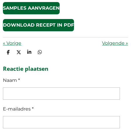
SAMPLES AANVRAGEN
DOWNLOAD RECEPT IN PDF
«
Vorige
Volgende
»
D
D
S
D
E
E
H
E
L
E
A
L
Reactie plaatsen
E
L
R
E
N
E
N
Naam *
E-mailadres *