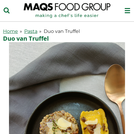
Ga
direct
naar
de
Home
»
Pasta
»
Duo van Truffel
hoofdinhoud
Duo van Truffel