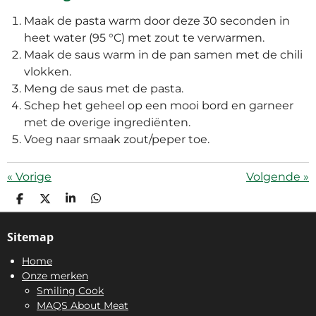
Maak de pasta warm door deze 30 seconden in
heet water (95 °C) met zout te verwarmen.
Maak de saus warm in de pan samen met de chili
vlokken.
Meng de saus met de pasta.
Schep het geheel op een mooi bord en garneer
met de overige ingrediënten.
Voeg naar smaak zout/peper toe.
«
Vorige
Volgende
»
D
D
S
D
E
E
H
E
L
E
A
L
Sitemap
E
L
R
E
N
E
N
Home
Onze merken
Smiling Cook
MAQS About Meat