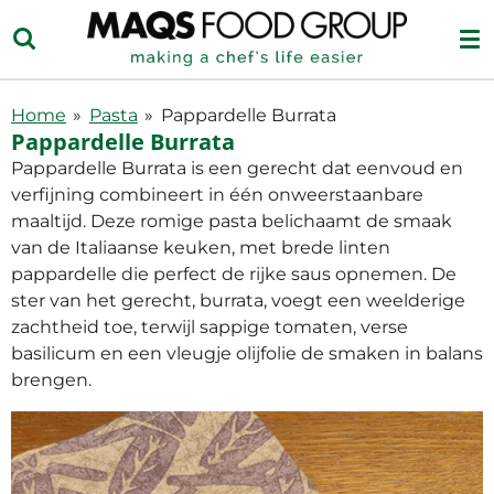
Ga
direct
naar
de
Home
»
Pasta
»
Pappardelle Burrata
hoofdinhoud
Pappardelle Burrata
Pappardelle Burrata is een gerecht dat eenvoud en
verfijning combineert in één onweerstaanbare
maaltijd. Deze romige pasta belichaamt de smaak
van de Italiaanse keuken, met brede linten
pappardelle die perfect de rijke saus opnemen. De
ster van het gerecht, burrata, voegt een weelderige
zachtheid toe, terwijl sappige tomaten, verse
basilicum en een vleugje olijfolie de smaken in balans
brengen.