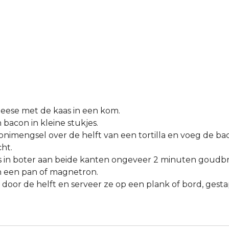
eese met de kaas in een kom.
 bacon in kleine stukjes.
nimengsel over de helft van een tortilla en voeg de ba
cht.
s in boter aan beide kanten ongeveer 2 minuten goudbr
n een pan of magnetron.
s door de helft en serveer ze op een plank of bord, gest