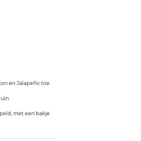
con en Jalapeño toe.
uin.
apeld, met een bakje