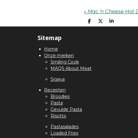
«
Mac 'n Cheese Hot 
D
D
S
E
E
H
L
E
A
Sitemap
E
L
R
N
E
Home
Onze merken
Smiling Cook
MAQS About Meat
Sigaya
Recepten
Broodjes
Pasta
Gevulde Pasta
Risotto
Pastasalades
Loaded Fries