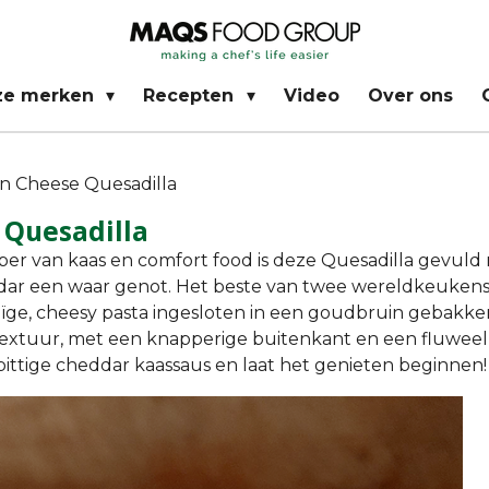
ze merken
Recepten
Video
Over ons
'n Cheese Quesadilla
 Quesadilla
ber van kaas en comfort food is deze Quesadilla gevuld
dar een waar genot. Het beste van twee wereldkeukens
ge, cheesy pasta ingesloten in een goudbruin gebakken t
extuur, met een knapperige buitenkant en een fluweelz
ittige cheddar kaassaus en laat het genieten beginnen!