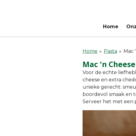
Ga
direct
naar
Home
On
de
hoofdinhoud
Home
»
Pasta
»
Mac 
Mac 'n Cheese
Voor de echte liefheb
cheese en extra ched
unieke gerecht: smeuï
boordevol smaak en t
Serveer het met een p