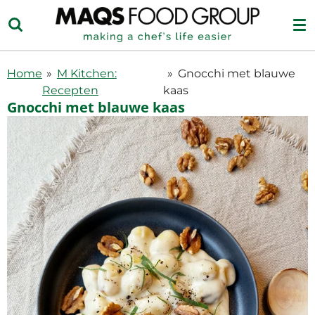
Ga
direct
naar
de
Home
»
M Kitchen:
»
Gnocchi met blauwe
hoofdinhoud
Recepten
kaas
Gnocchi met blauwe kaas