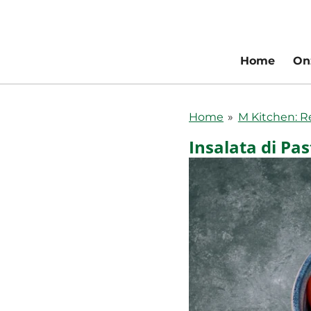
Ga
direct
naar
Home
On
de
hoofdinhoud
Home
»
M Kitchen: 
Insalata di Pas