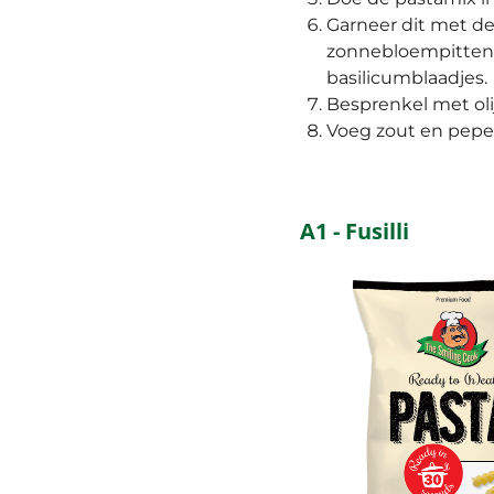
Garneer dit met de 
zonnebloempitten,
basilicumblaadjes.
Besprenkel met olij
Voeg zout en pepe
A1 - Fusilli