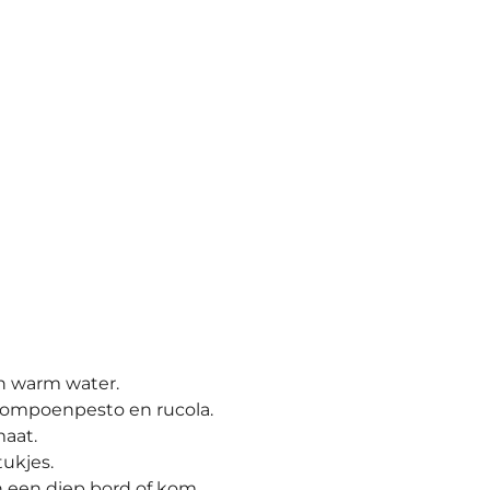
n warm water.
ompoenpesto en rucola.
maat.
tukjes.
 een diep bord of kom.