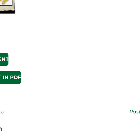
EN?
 IN PDF
ca
Past
n