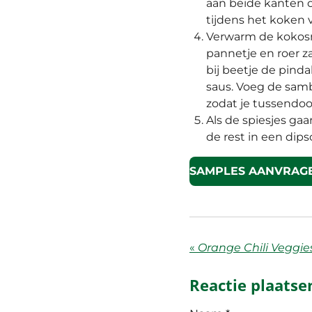
aan beide kanten o
tijdens het koken 
Verwarm de kokosme
pannetje en roer za
bij beetje de pind
saus. Voeg de samb
zodat je tussendoor
Als de spiesjes gaar
de rest in een dips
SAMPLES AANVRAG
«
Reactie plaatse