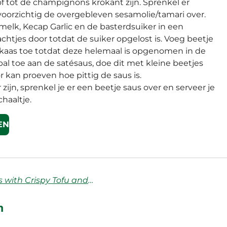
f tot de champignons krokant zijn. Sprenkel er
voorzichtig de overgebleven sesamolie/tamari over.
lk, Kecap Garlic en de basterdsuiker in een
chtjes door totdat de suiker opgelost is. Voeg beetje
akaas toe totdat deze helemaal is opgenomen in de
al toe aan de satésaus, doe dit met kleine beetjes
 kan proeven hoe pittig de saus is.
 zijn, sprenkel je er een beetje saus over en serveer je
chaaltje.
EN
Orange Chili Veggies with Crispy Tofu and Cashews
n