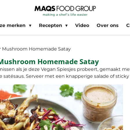
ze merken
Recepten
Video
Over ons
C
er Mushroom Homemade Satay
 Mushroom Homemade Satay
et missen als je deze Vegan Spiesjes probeert, gemaakt
atésaus. Serveer met een knapperige salade of sticky r