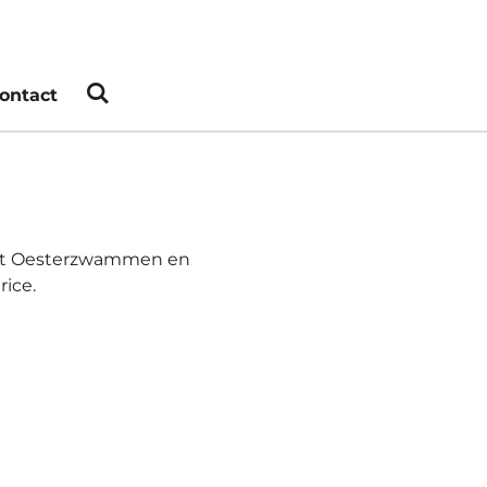
ontact
 met Oesterzwammen en
ice.