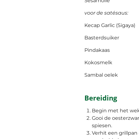
Sesamolie
voor de
satésaus
:
Kecap Garlic (Sigaya)
Basterdsuiker
Pindakaas
Kokosmelk
Sambal oelek
Bereiding
Begin met het wek
Gooi de oesterzwam
spiesen.
Verhit een grillpan