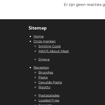
Er zijn geen reacties g
Sitemap
Home
Onze merken
Smiling Cook
MAQS About Meat
Sigaya
Recepten
Broodjes
Pasta
Gevulde Pasta
Risotto
Pastasalades
Loaded Fries