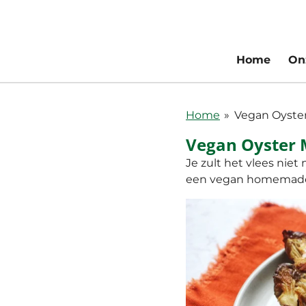
Ga
direct
naar
Home
On
de
hoofdinhoud
Home
»
Vegan Oyst
Vegan Oyster
Je zult het vlees ni
een vegan homemade s