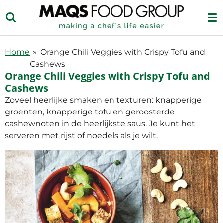
Ga
direct
naar
de
Home
»
Orange Chili Veggies with Crispy Tofu and
hoofdinhoud
Cashews
Orange Chili Veggies with Crispy Tofu and
Cashews
Zoveel heerlijke smaken en texturen: knapperige
groenten, knapperige tofu en geroosterde
cashewnoten in de heerlijkste saus. Je kunt het
serveren met rijst of noedels als je wilt.