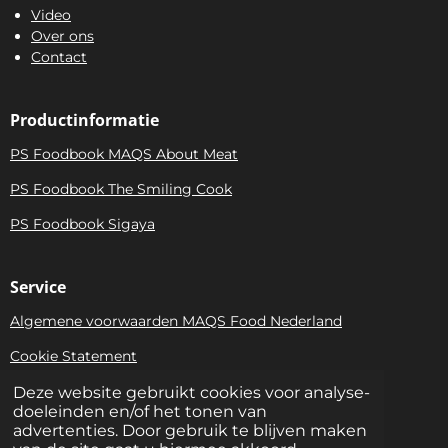
Video
Over ons
Contact
Productinformatie
PS Foodbook MAQS About Meat
PS Foodbook The Smiling Cook
PS Foodbook Sigaya
Service
Algemene voorwaarden MAQS Food Nederland
Cookie Statement
Privacy Statement
Deze website gebruikt cookies voor analyse-
doeleinden en/of het tonen van
Bezoekadres: Niels Bohrweg 161 • 3542 CA Utrecht |
advertenties. Door gebruik te blijven maken
Postadres: Witzand 7 • 1261 BM Blaricum |