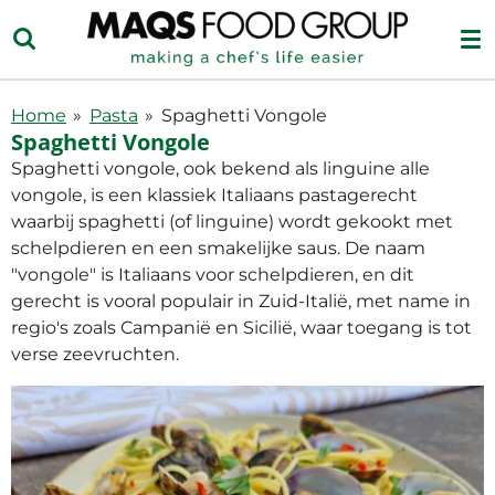
Ga
direct
naar
de
Home
»
Pasta
»
Spaghetti Vongole
hoofdinhoud
Spaghetti Vongole
Spaghetti vongole, ook bekend als linguine alle
vongole, is een klassiek Italiaans pastagerecht
waarbij spaghetti (of linguine) wordt gekookt met
schelpdieren en een smakelijke saus. De naam
"vongole" is Italiaans voor schelpdieren, en dit
gerecht is vooral populair in Zuid-Italië, met name in
regio's zoals Campanië en Sicilië, waar toegang is tot
verse zeevruchten.