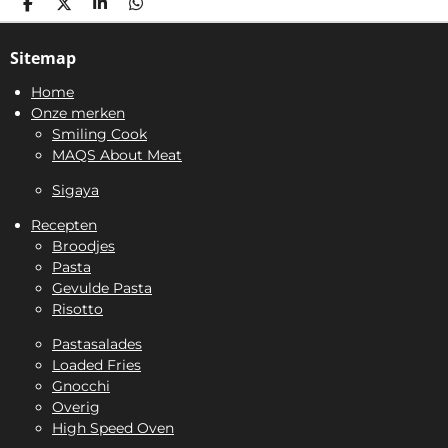
D
D
S
D
E
E
H
E
L
E
A
L
Sitemap
E
L
R
E
N
E
N
Home
Onze merken
Smiling Cook
MAQS About Meat
Sigaya
Recepten
Broodjes
Pasta
Gevulde Pasta
Risotto
Pastasalades
Loaded Fries
Gnocchi
Overig
High Speed Oven