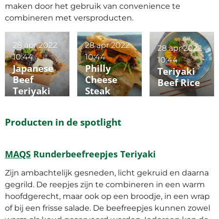
maken door het gebruik van convenience te
combineren met versproducten.
28 apr 2022
28 apr 2022
28 apr 2022
10:44
10:44
10:44
Japanese
Philly
Teriyaki
Beef
Cheese
Beef Rice
Teriyaki
Steak
Fries
Sandwich
Producten in de spotlight
MAQS
Runderbeefreepjes Teriyaki
Zijn ambachtelijk gesneden, licht gekruid en daarna
gegrild. De reepjes zijn te combineren in een warm
hoofdgerecht, maar ook op een broodje, in een wrap
of bij een frisse salade. De beefreepjes kunnen zowel