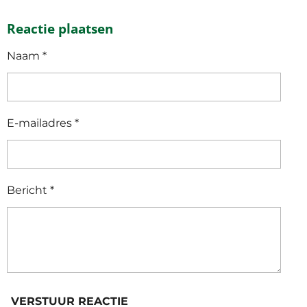
E
E
H
E
L
E
A
L
Reactie plaatsen
E
L
R
E
N
E
N
Naam *
E-mailadres *
Bericht *
VERSTUUR REACTIE