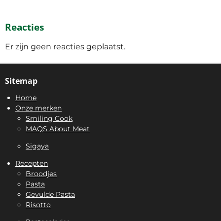
Reacties
Er zijn geen reacties geplaatst.
Sitemap
Home
Onze merken
Smiling Cook
MAQS About Meat
Sigaya
Recepten
Broodjes
Pasta
Gevulde Pasta
Risotto