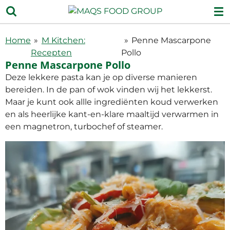
Ga
direct
naar
Home
»
M Kitchen:
»
Penne Mascarpone
de
Recepten
Pollo
hoofdinhoud
Penne Mascarpone Pollo
Deze lekkere pasta kan je op diverse manieren
bereiden. In de pan of wok vinden wij het lekkerst.
Maar je kunt ook allle ingrediënten koud verwerken
en als heerlijke kant-en-klare maaltijd verwarmen in
een magnetron, turbochef of steamer.