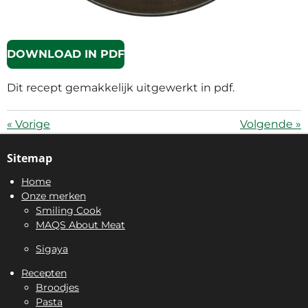
DOWNLOAD IN PDF
Dit recept gemakkelijk uitgewerkt in pdf.
«
Vorige
Volgende
»
Sitemap
Home
Onze merken
Smiling Cook
MAQS About Meat
Sigaya
Recepten
Broodjes
Pasta