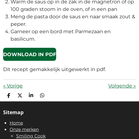
Warm de saus op in de zak in de magnetron of op
100 graden stoom in de oven, of in een pan
Meng de pasta door de saus en naar smaak zout &
peper.
Garneer op een bord met Parmezaan en
basilicum.
DOWNLOAD IN PDF
Dit recept gemakkelijk uitgewerkt in pdf.
«
Vorige
Volgende
»
D
D
S
D
E
E
H
E
L
E
A
L
Sitemap
E
L
R
E
N
E
N
Home
Onze merken
Smiling Cook