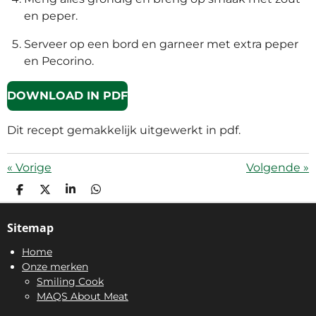
en peper.
Serveer op een bord en garneer met extra peper
en Pecorino.
DOWNLOAD IN PDF
Dit recept gemakkelijk uitgewerkt in pdf.
«
Vorige
Volgende
»
D
D
S
D
E
E
H
E
L
E
A
L
Sitemap
E
L
R
E
N
E
N
Home
Onze merken
Smiling Cook
MAQS About Meat