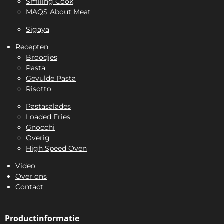
Smiling Cook
MAQS About Meat
Sigaya
Recepten
Broodjes
Pasta
Gevulde Pasta
Risotto
Pastasalades
Loaded Fries
Gnocchi
Overig
High Speed Oven
Video
Over ons
Contact
Productinformatie