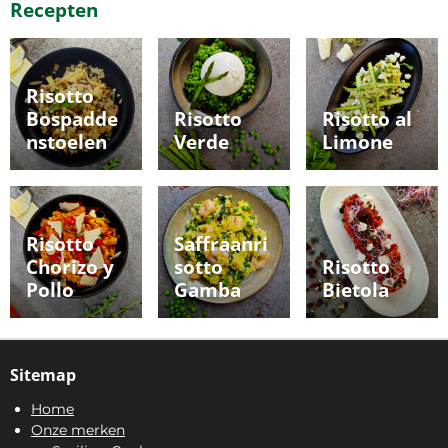
Recepten
Risotto
Bospadde
Risotto
Risotto al
nstoelen
Verde
Limone
Risotto
Saffraanri
Chorizo y
sotto
Risotto
Pollo
Gamba
Bietola
Sitemap
Home
Onze merken